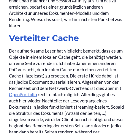
ohne Load Balancer und Session Affinity aus. Um das zu
erreichen, bedarf es einer grundsätzlich anderen
Architektur unseres Dokumenten-Modells und dem
Rendering. Wieso das so ist, wird im nächsten Punkt etwas
klarer.
Verteilter Cache
Der aufmerksame Leser hat vielleicht bemerkt, dass es um
Objekte in einem lokalen Cache geht, die benötigt werden,
um eine Seite zu rendern. Ich habe daher einen anderen
PoC versucht, den lokalen Cache durch einen verteilten
Cache (Hazelcast) zu ersetzen. Die erste Hürde dabei ist,
das jadice Document zu serialisieren. Abgesehen von der
Rechenzeit und dem Netzwerk-Overhead ist dies aber mit
OpenPortfolio
recht einfach möglich. Allerdings gibt es
auch hier wieder Nachteile: der Lesevorgang eines
Dokuments in jadice funktioniert streaming-basiert. Sobald
die Struktur des Dokuments (Anzahl der Seiten, …)
eingelesen wurde, wird der Client benachrichtigt und dieser
beginnt das Rendering der ersten Seite anzufordern. jadice
kann dann bereits Seiten rendern, während der