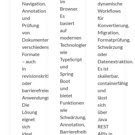
im
Navigation,
dynamische
Browser.
Annotation
Workflows
Es
und
für
basiert
Prüfung
Konvertierung,
auf
von
Migration,
modernen
Dokumenten
Formatprüfung,
Technologien
verschiedenster
Schwärzung
wie
Formate
oder
TypeScript
– auch
Datenextraktion.
und
in
Es ist
Spring
revisionskritischen
skalierbar,
Boot
oder
containerfähig
und
barrierefreien
und
bietet
Anwendungsszenarien.
lässt
Funktionen
Die
sich
wie
Lösung
über
Schwärzung,
eignet
Java
Annotation,
sich
REST
Barrierefreiheit
ideal
APIs in