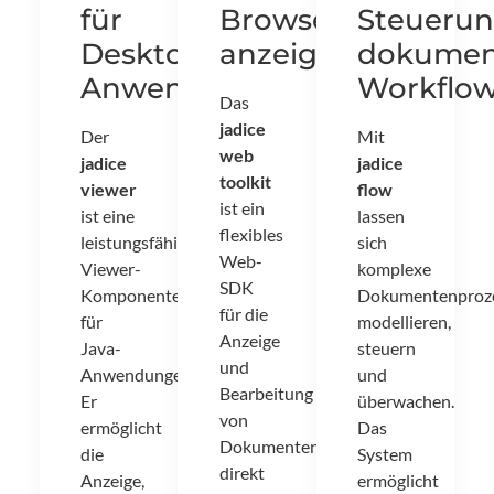
für
Browser
Steueru
Desktop-
anzeigen
dokumen
Anwendungen
Workflo
Das
jadice
Der
Mit
web
jadice
jadice
toolkit
viewer
flow
ist ein
ist eine
lassen
flexibles
leistungsfähige
sich
Web-
Viewer-
komplexe
SDK
Komponente
Dokumentenproz
für die
für
modellieren,
Anzeige
Java-
steuern
und
Anwendungen.
und
Bearbeitung
Er
überwachen.
von
ermöglicht
Das
Dokumenten
die
System
direkt
Anzeige,
ermöglicht