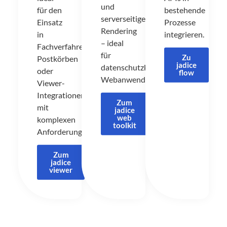
und
für den
bestehende
serverseitiges
Einsatz
Prozesse
Rendering
in
integrieren.
– ideal
Fachverfahren,
für
Zu
Postkörben
jadice
datenschutzkonforme
oder
flow
Webanwendungen.
Viewer-
Integrationen
Zum
mit
jadice
web
komplexen
toolkit
Anforderungen.
Zum
jadice
viewer