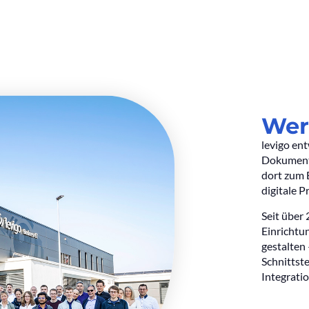
Wer
levigo ent
Dokument
dort zum E
digitale 
Seit über
Einrichtu
gestalten
Schnittste
Integratio