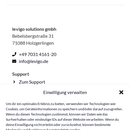
levigo solutions gmbh
Bebelsbergstraße 31
71088 Holzgerlingen
+49 7031 4161-20
info@levigo.de
Support
Zum Support
Einwilligung verwalten
Rechtliche Seiten
Impressum
Um dir ein optimales Erlebnis zu bieten, verwenden wir Technologien wie
Cookies, um Geräteinformationen zu speichern und/oder darauf zuzugreifen.
Datenschutzerklärung
Wenn du diesen Technologien zustimmst, können wir Daten wie das
Surfverhalten oder eindeutige IDs auf dieser Website verarbeiten. Wenn du
Lieferkettensorgfalt
deine Einwilligung nicht erteilst oder zurückziehst, können bestimmte
Cookie-Richtlinie
Merkmale und Funktionen beeinträchtigt werden.