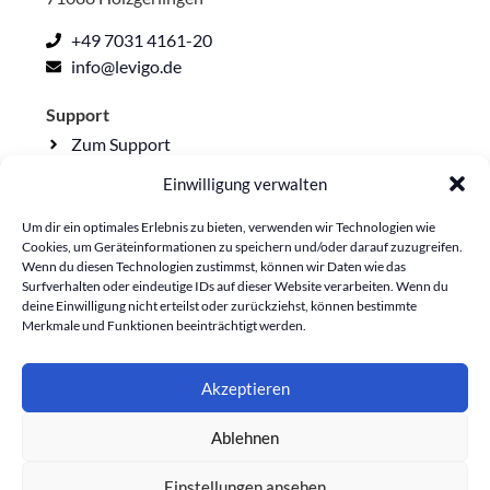
+49 7031 4161-20
info@levigo.de
Support
Zum Support
Einwilligung verwalten
Rechtliche Seiten
Impressum
Um dir ein optimales Erlebnis zu bieten, verwenden wir Technologien wie
Cookies, um Geräteinformationen zu speichern und/oder darauf zuzugreifen.
Datenschutzerklärung
Wenn du diesen Technologien zustimmst, können wir Daten wie das
Surfverhalten oder eindeutige IDs auf dieser Website verarbeiten. Wenn du
Lieferkettensorgfalt
deine Einwilligung nicht erteilst oder zurückziehst, können bestimmte
Cookie-Richtlinie
Merkmale und Funktionen beeinträchtigt werden.
Akzeptieren
Ablehnen
Einstellungen ansehen