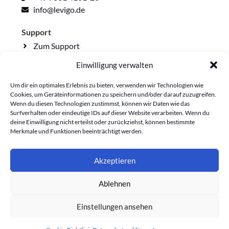
info@levigo.de
Support
Zum Support
Einwilligung verwalten
Rechtliche Seiten
Impressum
Um dir ein optimales Erlebnis zu bieten, verwenden wir Technologien wie
Cookies, um Geräteinformationen zu speichern und/oder darauf zuzugreifen.
Datenschutzerklärung
Wenn du diesen Technologien zustimmst, können wir Daten wie das
Surfverhalten oder eindeutige IDs auf dieser Website verarbeiten. Wenn du
Lieferkettensorgfalt
deine Einwilligung nicht erteilst oder zurückziehst, können bestimmte
Cookie-Richtlinie
Merkmale und Funktionen beeinträchtigt werden.
Akzeptieren
Ablehnen
Einstellungen ansehen
Copyright © 2026 levigo holding gmbh, 71088
Holzgerlingen. Alle Rechte vorbehalten.